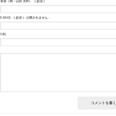
名前（例：山田 太郎）
( 必須 )
E-MAIL
( 必須 ) - 公開されません -
URL