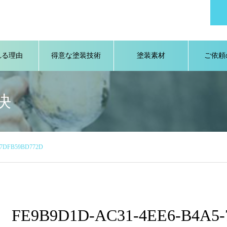
れる理由
得意な塗装技術
塗装素材
ご依頼
決
-7DFB59BD772D
FE9B9D1D-AC31-4EE6-B4A5