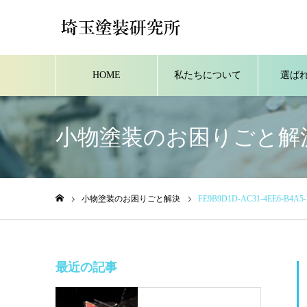
HOME
私たちについて
選ば
小物塗装のお困りごと解
小物塗装のお困りごと解決
FE9B9D1D-AC31-4EE6-B4A5
ホーム
最近の記事