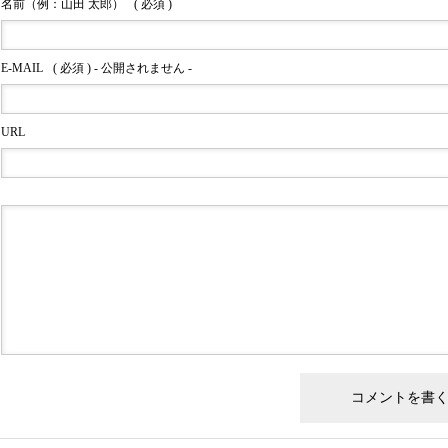
名前（例：山田 太郎）
( 必須 )
E-MAIL
( 必須 ) - 公開されません -
URL