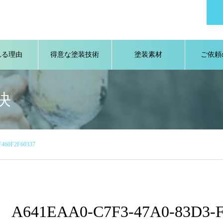
れる理由
得意な塗装技術
塗装素材
ご依頼
決
F460F2F60337
A641EAA0-C7F3-47A0-83D3-F