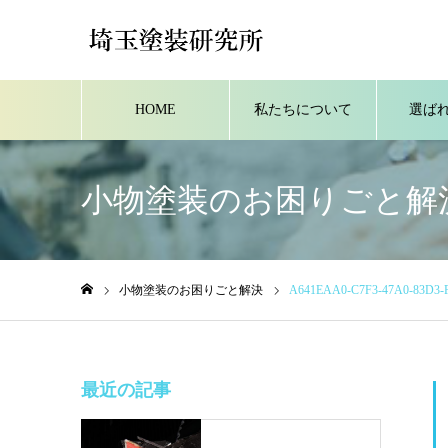
HOME
私たちについて
選ば
小物塗装のお困りごと解
小物塗装のお困りごと解決
A641EAA0-C7F3-47A0-83D3-
ホーム
最近の記事