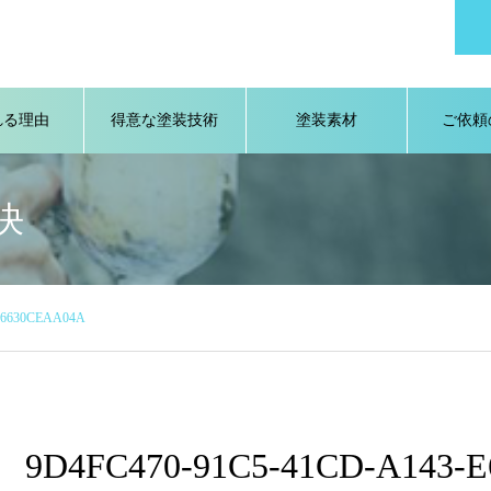
れる理由
得意な塗装技術
塗装素材
ご依頼
決
E6630CEAA04A
9D4FC470-91C5-41CD-A143-