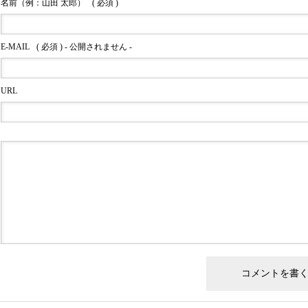
名前（例：山田 太郎）
( 必須 )
E-MAIL
( 必須 ) - 公開されません -
URL