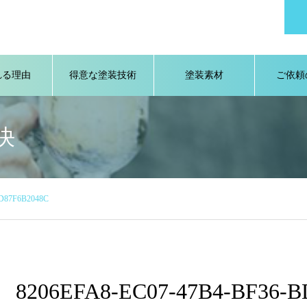
れる理由
得意な塗装技術
塗装素材
ご依頼
決
BD87F6B2048C
8206EFA8-EC07-47B4-BF36-B