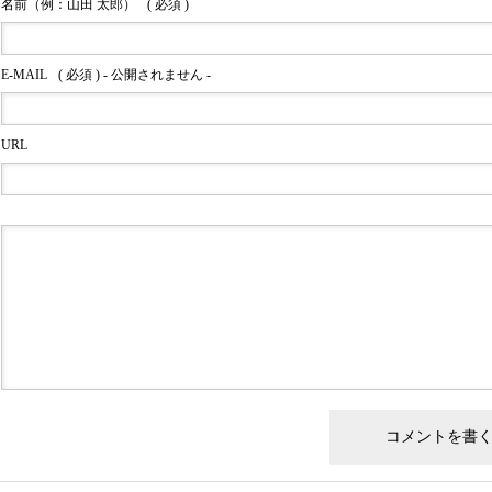
名前（例：山田 太郎）
( 必須 )
E-MAIL
( 必須 ) - 公開されません -
URL