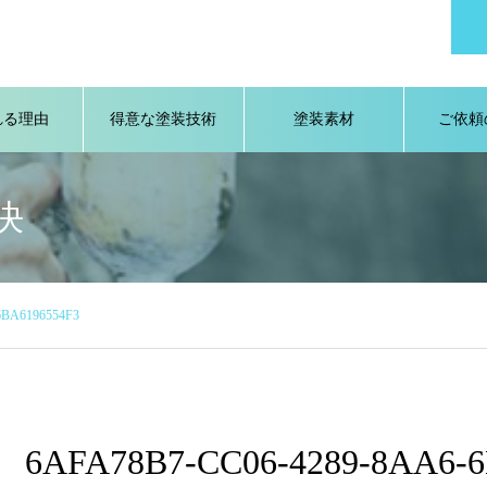
れる理由
得意な塗装技術
塗装素材
ご依頼
決
6BA6196554F3
6AFA78B7-CC06-4289-8AA6-