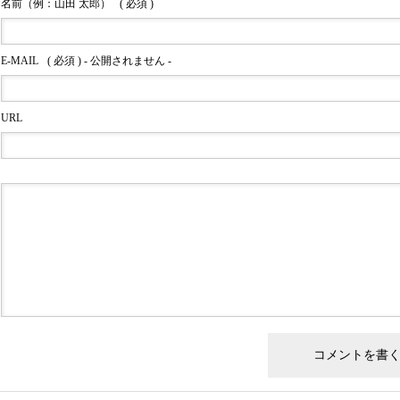
名前（例：山田 太郎）
( 必須 )
E-MAIL
( 必須 ) - 公開されません -
URL