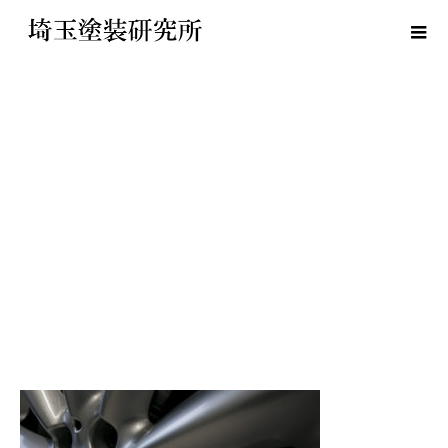
3178858_s-2