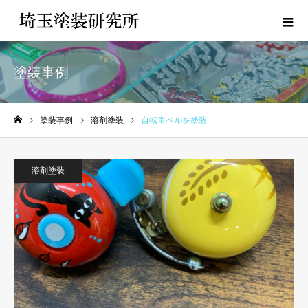
塗装事例
塗装事例
溶剤塗装
自転車ベルを塗装
ホーム
溶剤塗装